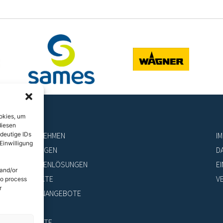
okies, um
diesen
UNTERNEHMEN
I
deutige IDs
Einwilligung
LEISTUNGEN
D
BRANCHENLÖSUNGEN
E
 and/or
PRODUKTE
V
to process
r
STELLENANGEBOTE
NEWS
KONTAKTE