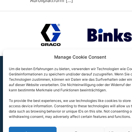
Abrollplattform […]
Manage Cookie Consent
Um die besten Erfahrungen zu bieten, verwenden wir Technologien wie Co
Geräteinformationen zu speichern und/oder darauf zuzugreifen.
Wenn Sie 
FLUIDSYSTEMS GMBH & CO. KG
Technologien zustimmen, können wir Daten wie das Surfverhalten oder ein
auf dieser Website verarbeiten.
Die Nichteinwilligung oder der Widerruf der 
Daimlerstraße 14A, 41564 Kaarst
kann bestimmte Merkmale und Funktionen beeinträchtigen.
To provide the best experiences, we use technologies like cookies to store
+49 (0)2131/ 59632-0
access device information. Consenting to these technologies will allow us 
data such as browsing behavior or unique IDs on this site. Not consenting o
info (at) fluidsystems.de
withdrawing consent, may adversely affect certain features and functions.