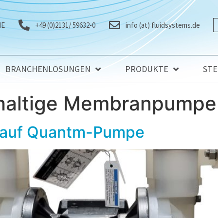
IE
+49 (0)2131/ 59632-0
info (at) fluidsystems.de
BRANCHENLÖSUNGEN
PRODUKTE
ST
haltige Membranpumpe
t auf Quantm-Pumpe