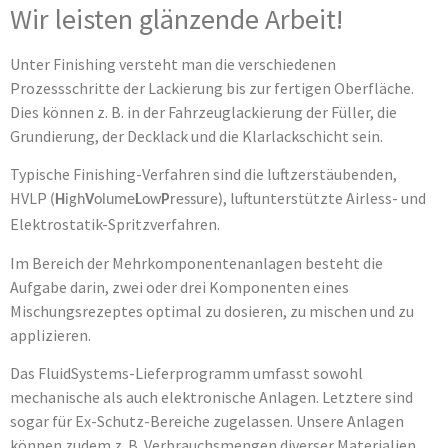
Wir leisten glänzende Arbeit!
Unter Finishing versteht man die verschiedenen
Prozessschritte der Lackierung bis zur fertigen Oberfläche.
Dies können z. B. in der Fahrzeuglackierung der Füller, die
Grundierung, der Decklack und die Klarlackschicht sein.
Typische Finishing-Verfahren sind die luftzerstäubenden,
HVLP
, luftunterstützte Airless- und
(
H
igh
V
olume
L
ow
P
ressure)
Elektrostatik-Spritzverfahren.
Im Bereich der Mehrkomponentenanlagen besteht die
Aufgabe darin, zwei oder drei Komponenten eines
Mischungsrezeptes optimal zu dosieren, zu mischen und zu
applizieren.
Das FluidSystems-Lieferprogramm umfasst sowohl
mechanische als auch elektronische Anlagen. Letztere sind
sogar für Ex-Schutz-Bereiche zugelassen. Unsere Anlagen
können zudem z. B. Verbrauchsmengen diverser Materialien