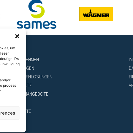
okies, um
diesen
UNTERNEHMEN
I
deutige IDs
Einwilligung
LEISTUNGEN
D
BRANCHENLÖSUNGEN
E
 and/or
PRODUKTE
V
to process
r
STELLENANGEBOTE
NEWS
KONTAKTE
erences