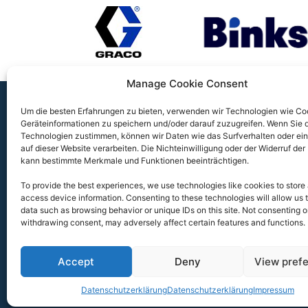
Manage Cookie Consent
Um die besten Erfahrungen zu bieten, verwenden wir Technologien wie Co
Geräteinformationen zu speichern und/oder darauf zuzugreifen.
Wenn Sie 
FLUIDSYSTEMS GMBH & CO. KG
Technologien zustimmen, können wir Daten wie das Surfverhalten oder ein
auf dieser Website verarbeiten.
Die Nichteinwilligung oder der Widerruf der 
Daimlerstraße 14A, 41564 Kaarst
kann bestimmte Merkmale und Funktionen beeinträchtigen.
To provide the best experiences, we use technologies like cookies to store
+49 (0)2131/ 59632-0
access device information. Consenting to these technologies will allow us 
data such as browsing behavior or unique IDs on this site. Not consenting o
info (at) fluidsystems.de
withdrawing consent, may adversely affect certain features and functions.
Accept
Deny
View pref
Datenschutzerklärung
Datenschutzerklärung
Impressum