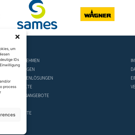
okies, um
diesen
UNTERNEHMEN
I
deutige IDs
Einwilligung
LEISTUNGEN
D
BRANCHENLÖSUNGEN
E
 and/or
PRODUKTE
V
to process
r
STELLENANGEBOTE
NEWS
KONTAKTE
erences