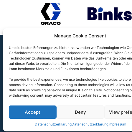
Manage Cookie Consent
Um die besten Erfahrungen zu bieten, verwenden wir Technologien wie Co
Geräteinformationen zu speichern und/oder darauf zuzugreifen.
Wenn Sie 
FLUIDSYSTEMS GMBH & CO. KG
Technologien zustimmen, können wir Daten wie das Surfverhalten oder ein
auf dieser Website verarbeiten.
Die Nichteinwilligung oder der Widerruf der 
Daimlerstraße 14A, 41564 Kaarst
kann bestimmte Merkmale und Funktionen beeinträchtigen.
To provide the best experiences, we use technologies like cookies to store
+49 (0)2131/ 59632-0
access device information. Consenting to these technologies will allow us 
data such as browsing behavior or unique IDs on this site. Not consenting o
info (at) fluidsystems.de
withdrawing consent, may adversely affect certain features and functions.
Accept
Deny
View pref
Datenschutzerklärung
Datenschutzerklärung
Impressum