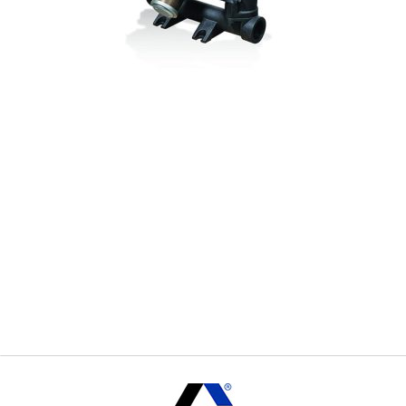
Graco Händler
Graco Membranpumpe
Membranpumpe Husky Graco
Graco Ersatzteile
Ersatzteile für Huskypumpe
Huskypumpe Reparatur
Reparatur Membranpumpe