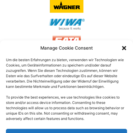
Manage Cookie Consent
Um die besten Erfahrungen zu bieten, verwenden wir Technologien wie
Cookies, um Geräteinformationen zu speichern und/oder darauf
FLUIDSYSTEMS GMBH & CO. KG
zuzugreifen.
Wenn Sie diesen Technologien zustimmen, können wir
Daten wie das Surfverhalten oder eindeutige IDs auf dieser Website
Daimlerstraße 14A, 41564 Kaarst
verarbeiten.
Die Nichteinwilligung oder der Widerruf der Einwilligung
kann bestimmte Merkmale und Funktionen beeinträchtigen.
+49 (0)2131/ 59632-0
To provide the best experiences, we use technologies like cookies to
info (at) fluidsystems.de
store and/or access device information. Consenting to these
technologies will allow us to process data such as browsing behavior or
unique IDs on this site. Not consenting or withdrawing consent, may
adversely affect certain features and functions.
UNTERNEHMEN
IMPRESSUM
LEISTUNGEN
DATENSCHUTZERKLÄRUNG