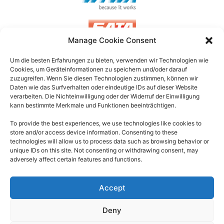
Manage Cookie Consent
Um die besten Erfahrungen zu bieten, verwenden wir Technologien wie
Cookies, um Geräteinformationen zu speichern und/oder darauf
FLUIDSYSTEMS GMBH & CO. KG
zuzugreifen.
Wenn Sie diesen Technologien zustimmen, können wir
Daten wie das Surfverhalten oder eindeutige IDs auf dieser Website
Daimlerstraße 14A, 41564 Kaarst
verarbeiten.
Die Nichteinwilligung oder der Widerruf der Einwilligung
kann bestimmte Merkmale und Funktionen beeinträchtigen.
+49 (0)2131/ 59632-0
To provide the best experiences, we use technologies like cookies to
info (at) fluidsystems.de
store and/or access device information. Consenting to these
technologies will allow us to process data such as browsing behavior or
unique IDs on this site. Not consenting or withdrawing consent, may
adversely affect certain features and functions.
UNTERNEHMEN
IMPRESSUM
LEISTUNGEN
DATENSCHUTZERKLÄRUNG
Accept
BRANCHENLÖSUNGEN
EINKAUFSBEDINGUNGEN
PRODUKTE
VERKAUFS-LIEFERBEDINGUNGEN
Deny
STELLENANGEBOTE
NEWS